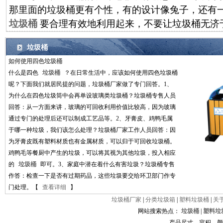
那里面的垃圾桶更有个性，有的设计像兔子，还有
垃圾桶
要合理有效地利用起来，不要让垃圾桶无济
垃圾桶
如何使用四色垃圾桶
什么是四色
垃圾桶
？在日常生活中，应该如何使用四色垃圾桶
呢？下面我们就居民提的问题，垃圾桶厂家做了专门回答。1、
为什么在四色垃圾筒中会再单设玻璃类垃圾桶？垃圾桶专售人员
回答：从一方面来讲，玻璃的可回收利用价值比较高，因为玻璃
通过专门的处理后还可以制成工艺品等。2、牙膏皮、鸡鸭毛属
于哪一种垃圾，我们该怎么处理？垃圾桶厂家工作人员回答：因
为牙膏皮既有塑料材质也有金属材质，可以归于可回收垃圾桶。
鸡鸭毛等餐厨中产生的垃圾，可以将其视为其他垃圾，投入相应
的
垃圾桶
即可。3、家庭中潜在着什么有害垃圾？垃圾桶专售
作答：检查一下是否有过期药品，这些垃圾要交给环卫部门作专
门处理。【
查看详细
】
垃圾桶厂家
|
分类垃圾箱
|
塑料垃圾桶
|
关
网站搜索热点：
垃圾桶
|
塑料垃
产品尺寸、容积、颜