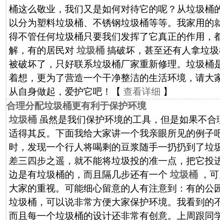
桶这么敬业，我们又是如何对待它的呢？从垃圾桶
以分为塑料垃圾桶、不锈钢垃圾桶等等。我家用的
得不管任何垃圾桶只要我们发挥了它真正的作用，
解，有的居民对
垃圾桶
搞破坏，甚至还有人拿垃圾
被破坏了，只好联系垃圾桶厂家重新修理。垃圾桶
着想，更为了营造一个干净整洁的生活环境，请大
从自身做起，爱护它吧！【
查看详细
】
合理分配垃圾桶更有利于保护环境
垃圾桶
虽然是我们保护环境的工具，但是如果不合
适得其反。下面我给大家讲一个我亲眼所见的例子
时，发现一个行人将喝剩的豆浆随手一扔扔到了垃
差三四步之遥，就不能将垃圾投的准一点，把它投
边是有垃圾桶的，而且隔几步还有一个
垃圾桶
，可
大家的重视。可能细心留意的人有注意到：有的公
垃圾桶，可以说非常方便大家保护环境。我看到的
而且每一个垃圾桶的设计还非常有创意。上周跟同