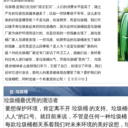
爱护垃圾桶从我做起
垃圾桶
是我们生活的”清洁宝贝”，人们的消费水平提高了，随之
产生的垃圾也就越来越多了，比如一些快餐袋子等等。这么多垃
圾的归宿是哪里呢？不是马路，街道两旁，而是垃圾桶。我们可
以随手将垃圾捡起来扔到垃圾桶内，因为这些垃圾桶就是垃圾桶
厂家为保护环境而设计的。但是目前的一些现象出现了，据垃圾
桶厂家人员调查发现：一些马路、站牌旁边的垃圾桶发生了破坏
的现象，这究竟是怎么回事呢？是人为？还是垃圾桶厂家的问
题？对此垃圾桶厂家还专门采访了环卫工人，据她们说：曾经看
到过有人进行破坏，拿垃圾桶出气，导致垃圾桶”受伤”了。
垃圾
桶
的精神多么值得我们学习，它脏了自己，却清洁了环境，我们
还对它进行攻击，那些人的素质都体现在哪里了呢？爱护我们的
垃圾桶吧，同时也做一个有素质的公民！【
查看详细
】
垃圾桶
垃圾桶最优秀的清洁者
要想保护环境，肯定离不开
垃圾桶
的支持。垃圾桶
人人”的口号。就目前来说，不管是任何一种垃圾桶
每款垃圾桶都关系着我们对未来环境的美好设想，