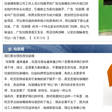
垃圾桶有限公司工作人员介绍最早的广告垃圾桶在2006月就已经
在纽约市街头出现过，它被称之为装垃圾能手。广告
垃圾桶
原
名叫广告压缩机，利用太阳光作为动力能源，然后经过自动压缩
处理后，可以将垃圾的体积缩小到原来的1/8，所以能装下那么多
垃圾。广告
垃圾桶
的另一个特点是全封闭且双门结构，防止气
味溢出，广告垃既美观又安全，而且结构清晰，让初次接触者也
可以一目了然的。【
查看详细
】
垃圾桶
我们要合理利用垃圾桶
垃圾桶
越来越多，但是垃圾会越来越少吗？想要保持我们的环
境干净，清洁，还需要大家的配合，不要随意丢弃垃圾，而是将
垃圾扔到垃圾桶内。比如站牌旁边的垃圾桶，有的人在那里等
车，吃完煎饼或者其它食物的袋子随手一扔，甚至忽视垃圾桶的
存在，您这样做，垃圾桶会非常”伤心”的！因为你没有充分利
用，完全忽视了
垃圾桶
的存在。比如在一些公共
场所内，更要爱护我们的环境。曾经我遇到过这样一个坏蛋，他
吃完早点抹抹嘴就将垃圾扔到了地上，我实在看不去了，因为清
洁工人刚刚打扫完这块地方，他就制造垃圾。我过去有耐心地