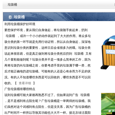
垃圾桶
垃圾桶
利用垃圾桶保护好环境
要想保护环境，要从我们自身做起，将垃圾随手捡起来，扔到
垃圾桶
，或许一个小小的动作就起到了大大的作用。将众多垃
圾分类的第一环节就是先用行动证明，所以从自身做起，深深地
意识到垃圾分类的重要性，这样日后会省很多力的哦。垃圾分类
说起来很容易，但是真正做到将垃圾分类然后扔到
垃圾桶
又有
几个童鞋能做到呢？垃圾分类并不是一项多么简单的工作，因为
再将垃圾扔向垃圾桶之前，你要考虑手里的垃圾属于哪一类，然
后才能正确地扔进垃圾桶。可能有的人还是心有余而力不足的状
况。有的人不知道哪些东西是可以回收的，哪些东西是不可以回
收的。【
查看详细
】
广告垃圾桶有哪些特点
说到垃圾桶可能大家都再熟悉不过了。但如果说到广告
垃圾桶
，是不是感到有点陌生呢？广告垃圾桶是一举两得的垃圾桶。我
们虽然对这个词感到有点陌生，但是没关系，因为广告垃圾桶的
出产时间不一样所以导致其功能也大大不一样。据北京绿洁晨阳