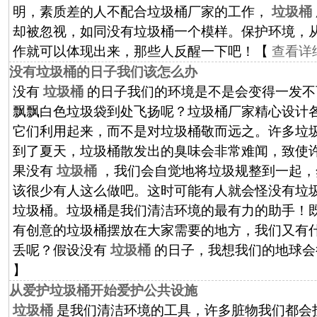
明，素质差的人不配合垃圾桶厂家的工作，
垃圾桶
却被忽视，如同没有垃圾桶一个模样。保护环境，
作就可以体现出来，那些人反醒一下吧！【
查看详
没有垃圾桶的日子我们该怎么办
没有
垃圾桶
的日子我们的环境是不是会变得一发不
飘飘白色垃圾袋到处飞扬呢？垃圾桶厂家精心设计
它们利用起来，而不是对垃圾桶敬而远之。许多垃
到了夏天，垃圾桶散发出的臭味会非常难闻，致使
果没有
垃圾桶
，我们会自觉地将垃圾规整到一起，
该很少有人这么做吧。这时可能有人就会怪没有垃
垃圾桶。垃圾桶是我们清洁环境的最有力的助手！
有创意的垃圾桶摆放在大家需要的地方，我们又有
丢呢？假设没有
垃圾桶
的日子，我想我们的地球会
】
从爱护垃圾桶开始爱护公共设施
垃圾桶
是我们清洁环境的工具，许多脏物我们都会