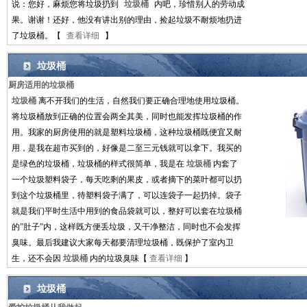
说：您好，麻烦您将垃圾扔到
垃圾桶
内吧，珍惜别人的劳动成
果。谢谢！还好，他没有讲出别的理由，捡起垃圾不耐烦地扔进
了垃圾桶。【
查看详细
】
垃圾桶
厨房适用的垃圾桶
垃圾桶
离不开我们的生活，自然我们要正确合理地使用垃圾桶。
将垃圾桶放到正确的位置会两全其美，同时也能发挥垃圾桶的作
用。我家的厨房使用的就是塑料垃圾桶，这种垃圾桶既便宜又耐
用，是我在超市买到的，好像是二至三元钱就可以拿下。我买的
是绿色的垃圾桶，垃圾桶的样式很简单，我是在
垃圾桶
内套了
一个垃圾塑料袋子，每天吃剩的果皮，或者摘下的菜叶都可以扔
到这个垃圾桶里，待塑料袋子满了，可以连袋子一起扔掉。袋子
就是我们平时生活中用到的食品袋就可以，整好可以套在垃圾桶
的”肚子”内，这样既方便丢垃圾，又干净整洁，同时也不会发挥
臭味。最后我建议大家每天都要清理垃圾桶，既保护了室内卫
生，还不会因
垃圾桶
内的垃圾臭味【
查看详细
】
垃圾桶