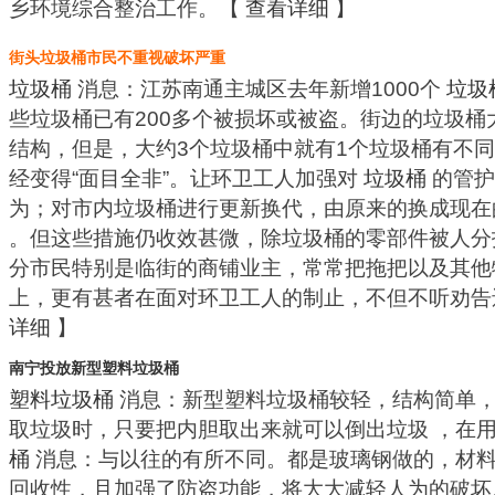
乡环境综合整治工作。【
查看详细
】
街头垃圾桶市民不重视破坏严重
垃圾桶
消息：江苏南通主城区去年新增1000个
垃圾
些垃圾桶已有200多个被损坏或被盗。街边的垃圾桶
结构，但是，大约3个垃圾桶中就有1个垃圾桶有不
经变得“面目全非”。让环卫工人加强对
垃圾桶
的管护
为；对市内垃圾桶进行更新换代，由原来的换成现
。但这些措施仍收效甚微，除垃圾桶的零部件被人分
分市民特别是临街的商铺业主，常常把拖把以及其他
上，更有甚者在面对环卫工人的制止，不但不听劝
详细
】
南宁投放新型塑料垃圾桶
塑料垃圾桶
消息：新型塑料垃圾桶较轻，结构简单
取垃圾时，只要把内胆取出来就可以倒出垃圾 ，在
桶
消息：与以往的有所不同。都是玻璃钢做的，材
回收性，且加强了防盗功能，将大大减轻人为的破