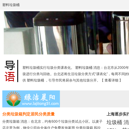
塑料垃圾桶
塑料垃圾桶实行垃圾分类课表化。
塑料垃圾桶
消息：台北市从2000
圾进行分类与回收。台北还将生活垃圾分类方式“课表化”，每周不同
供
塑料垃圾桶
，引导市民将厨余与其他垃圾分开。【
查看详细
】
分类垃圾箱判定居民分类质量
上海逐步实
垃圾桶
消
分类垃圾箱
消息：在北京，约有600个垃圾分类试点小区。以麦子
店北里为例，物业公司向全体住户免费发放家用
分类垃圾箱
和垃