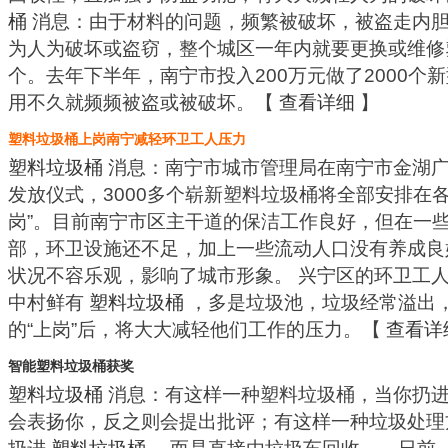
桶
消息：由于材料的问题，频繁被破坏，被盗走内
为人为破坏或盗窃，整个城区一年内就要更换或维修塑
个。去年下半年，南宁市投入200万元做了2000个
用不久就频频被盗或被破坏。【
查看详细
】
塑料垃圾桶上岗南宁减轻环卫工人压力
塑料垃圾桶
消息：南宁市城市管理局在南宁市金湖
发放仪式，3000多个崭新塑料垃圾桶将全部安排在
岗”。目前南宁市区主干道的保洁工作良好，但在一
部，环卫设施还不足，加上一些流动人口没有养成良
状况不容乐观，影响了城市形象。 兴宁区的环卫工
中村鲜有
塑料垃圾桶
，多是垃圾池，垃圾经常溢出
的“上岗”后，将大大减轻他们工作的压力。【
查看详
智能塑料垃圾桶获奖
塑料垃圾桶
消息：有这样一种塑料垃圾桶，当你扔进
会表扬你，反之则会提出批评；有这样一种垃圾处理