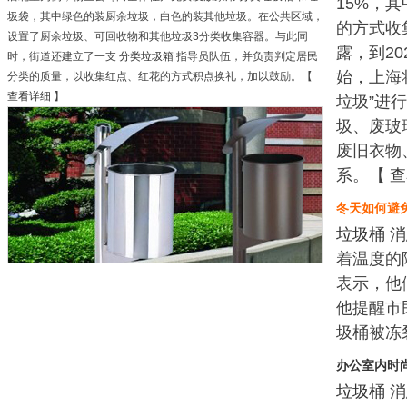
15%，
圾袋，其中绿色的装厨余垃圾，白色的装其他垃圾。在公共区域，
的方式收
设置了厨余垃圾、可回收物和其他垃圾3分类收集容器。与此同
露，到2
时，街道还建立了一支
分类垃圾箱
指导员队伍，并负责判定居民
始，上海
分类的质量，以收集红点、红花的方式积点换礼，加以鼓励。【
查看详细
】
垃圾”进
圾、废玻
废旧衣物
系。【
查
冬天如何避
垃圾桶
消
着温度的
表示，他
他提醒市
圾桶被冻
办公室内时
垃圾桶
消