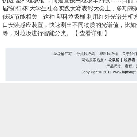
扔进
塑料垃圾桶
，而是直接由垃圾车回收……日前
届“知行杯”大学生社会实践大赛表彰大会上，多项获
低碳节能相关。这种
塑料垃圾桶
利用红外光谱分析
口安装感应装置，快速测出不同物质的光谱值，比如
等，对垃圾进行智能分类。【
查看详细
】
垃圾桶厂家
|
分类垃圾箱
|
塑料垃圾桶
|
关于我
网站搜索热点：
垃圾桶
|
垃圾箱
产品尺寸、容积、
CopyRight © 2011
www.lajitong