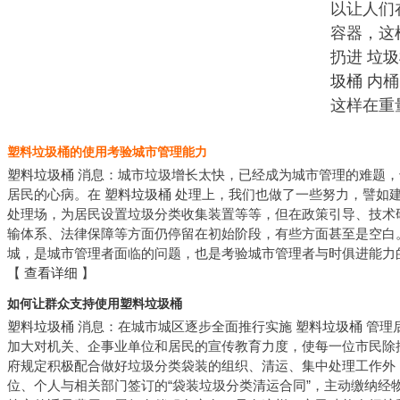
以让人们
容器，这
扔进
垃圾
圾桶
内桶
这样在重
塑料垃圾桶的使用考验城市管理能力
塑料垃圾桶
消息：城市垃圾增长太快，已经成为城市管理的难题，
居民的心病。在
塑料垃圾桶
处理上，我们也做了一些努力，譬如
处理场，为居民设置垃圾分类收集装置等等，但在政策引导、技术
输体系、法律保障等方面仍停留在初始阶段，有些方面甚至是空白
城，是城市管理者面临的问题，也是考验城市管理者与时俱进能力
【
查看详细
】
如何让群众支持使用塑料垃圾桶
塑料垃圾桶
消息：在城市城区逐步全面推行实施
塑料垃圾桶
管理
加大对机关、企事业单位和居民的宣传教育力度，使每一位市民除
府规定积极配合做好垃圾分类袋装的组织、清运、集中处理工作外
位、个人与相关部门签订的“袋装垃圾分类清运合同”，主动缴纳经