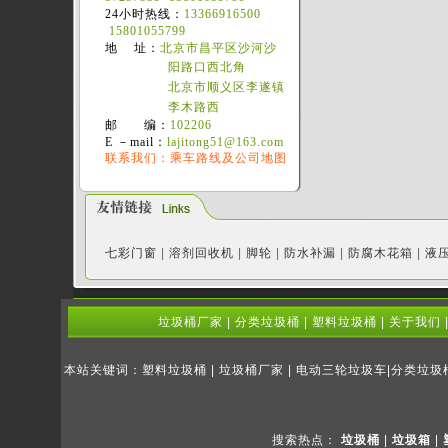
24小时热线：
13366916500
15801055799
地 址：
北京市昌平区沙河沙
阳路口西北角
北京市顺义区李遂镇
李木路西
邮 编：
102206
E －mail：
lajitong51@163.com
联系我们：乘车路线及公司地图
七彩门窗
|
溶剂回收机
|
脚轮
|
防水补漏
|
防腐木花箱
|
液
垃圾桶厂家
|
分类垃圾桶
|
塑料垃圾桶
|
关于我们
本站关键词：塑料垃圾桶 | 垃圾桶厂家 | 电动三轮垃圾车|分类垃
搜索热点：
垃圾桶
|
垃圾箱
|