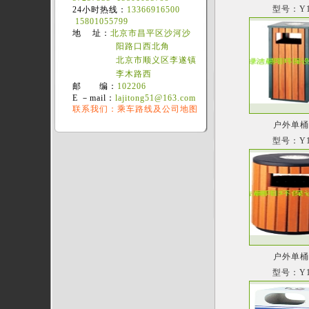
型号：Y1
24小时热线：
13366916500
15801055799
地 址：
北京市昌平区沙河沙
阳路口西北角
北京市顺义区李遂镇
李木路西
邮 编：
102206
E －mail：
lajitong51@163.com
联系我们：乘车路线及公司地图
户外单
型号：Y1
户外单
型号：Y1