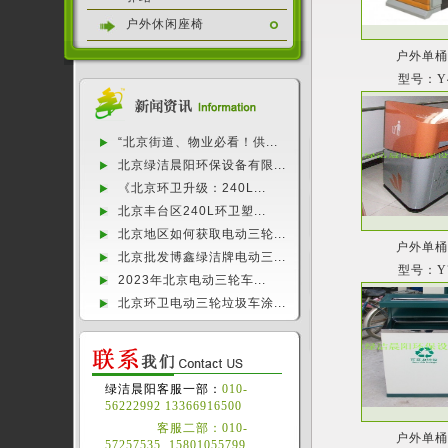
户外休闲座椅
户外单
型号：Y
“北京街道、物业必看！供...
北京绿洁晨阳环保设备有限...
《北京环卫升级：240L...
北京丰台区240L环卫塑...
北京地区如何获取电动三轮...
户外单
北京批发博鑫绿洁牌电动三...
型号：Y
2023年北京电动三轮车...
北京环卫电动三轮垃圾车涂...
绿洁晨阳客服一部：
010-
56222992 13366916500
客服二部：010-
户外单
57257535 15801055799