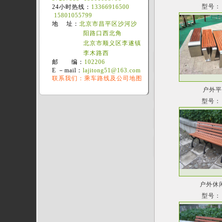
型号：
24小时热线：
13366916500
15801055799
地 址：
北京市昌平区沙河沙
阳路口西北角
北京市顺义区李遂镇
李木路西
邮 编：
102206
E －mail：
lajitong51@163.com
联系我们：乘车路线及公司地图
户外
型号：
户外休
型号：