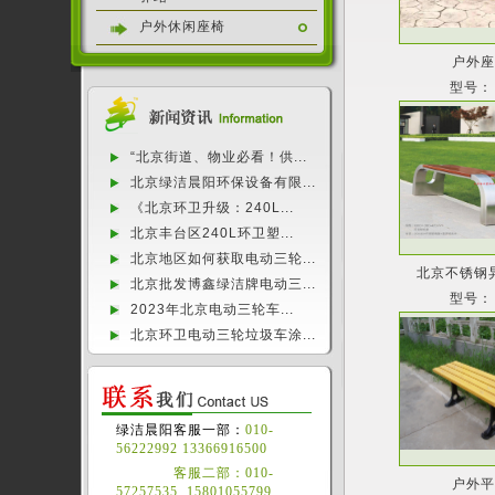
户外休闲座椅
户外
型号：
“北京街道、物业必看！供...
北京绿洁晨阳环保设备有限...
《北京环卫升级：240L...
北京丰台区240L环卫塑...
北京地区如何获取电动三轮...
北京不锈钢
北京批发博鑫绿洁牌电动三...
型号：
2023年北京电动三轮车...
北京环卫电动三轮垃圾车涂...
绿洁晨阳客服一部：
010-
56222992 13366916500
客服二部：010-
户外
57257535 15801055799