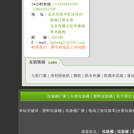
24小时热线：
13366916500
15801055799
地 址：
北京市昌平区沙河沙
阳路口西北角
北京市顺义区李遂镇
李木路西
邮 编：
102206
E －mail：
lajitong51@163.com
联系我们：乘车路线及公司地图
七彩门窗
|
溶剂回收机
|
脚轮
|
防水补漏
|
防腐木花箱
|
液
垃圾桶厂家
|
分类垃圾桶
|
塑料垃圾桶
|
关于我们
本站关键词：塑料垃圾桶 | 垃圾桶厂家 | 电动三轮垃圾车|分类垃
搜索热点：
垃圾桶
|
垃圾箱
|