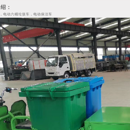
介绍：
，电动六桶垃圾车，电动保洁车