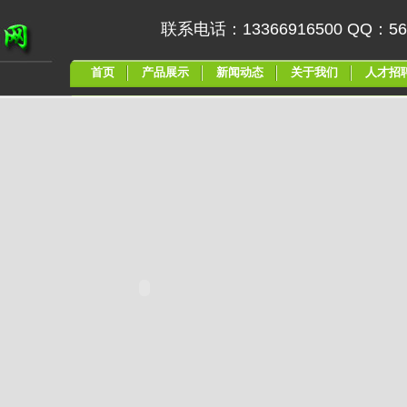
联系电话：13366916500 QQ：564
首页
产品展示
新闻动态
关于我们
人才招