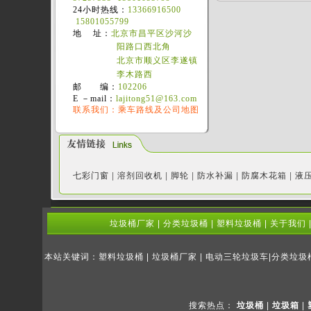
24小时热线：
13366916500
15801055799
地 址：
北京市昌平区沙河沙
阳路口西北角
北京市顺义区李遂镇
李木路西
邮 编：
102206
E －mail：
lajitong51@163.com
联系我们：乘车路线及公司地图
七彩门窗
|
溶剂回收机
|
脚轮
|
防水补漏
|
防腐木花箱
|
液
垃圾桶厂家
|
分类垃圾桶
|
塑料垃圾桶
|
关于我们
本站关键词：塑料垃圾桶 | 垃圾桶厂家 | 电动三轮垃圾车|分类垃
搜索热点：
垃圾桶
|
垃圾箱
|