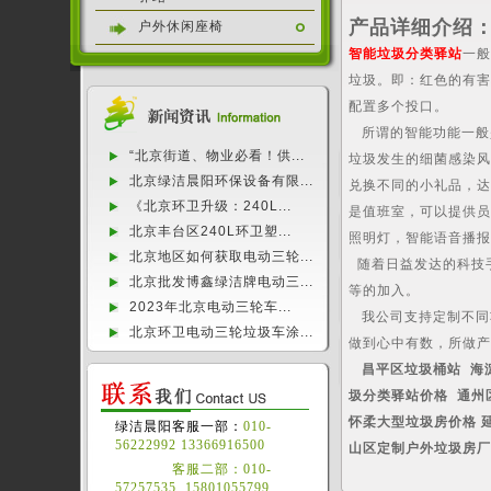
产品详细介绍
户外休闲座椅
智能垃圾分类驿站
一
垃圾。即：红色的有
配置多个投口。
所谓的智能功能一般
“北京街道、物业必看！供...
垃圾发生的细菌感染
北京绿洁晨阳环保设备有限...
兑换不同的小礼品，
《北京环卫升级：240L...
是值班室，可以提供员
北京丰台区240L环卫塑...
照明灯，智能语音播
北京地区如何获取电动三轮...
随着日益发达的科技
北京批发博鑫绿洁牌电动三...
等的加入。
2023年北京电动三轮车...
我公司支持定制不同
北京环卫电动三轮垃圾车涂...
做到心中有数，所做
昌平区垃圾桶站 海
圾分类驿站价格 通州
怀柔大型垃圾房价格 
绿洁晨阳客服一部：
010-
56222992 13366916500
山区定制户外垃圾房
客服二部：010-
57257535 15801055799